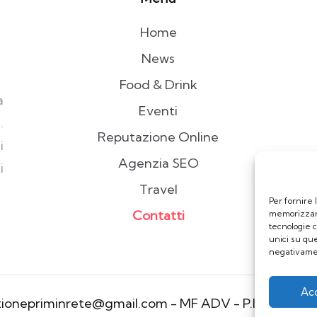
Home
News
Food & Drink
a
Eventi
.
Reputazione Online
i
Agenzia SEO
i
Travel
Per fornire 
Contatti
memorizzare
tecnologie 
unici su que
negativamen
Ac
azionepriminrete@gmail.com - MF ADV - P.Iva:099426