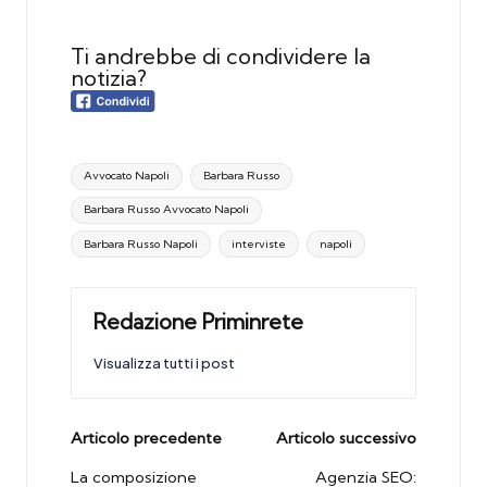
Ti andrebbe di condividere la
notizia?
Tags:
Avvocato Napoli
Barbara Russo
Barbara Russo Avvocato Napoli
Barbara Russo Napoli
interviste
napoli
Redazione Priminrete
Visualizza tutti i post
Post
Articolo precedente
Articolo successivo
navigation
La composizione
Agenzia SEO: