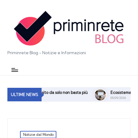
Priminrete Blog - Notizie e Informazioni
itale: perché un sito da solo non basta più
Ecosistema Digitale, 
ULTIME NEWS
05/05/2026
Posted
Notizie dal Mondo