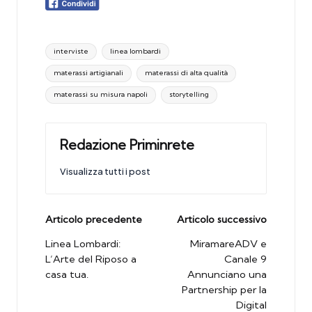
Tags:
interviste
linea lombardi
materassi artigianali
materassi di alta qualità
materassi su misura napoli
storytelling
Redazione Priminrete
Visualizza tutti i post
Post
Articolo precedente
Articolo successivo
navigation
Linea Lombardi:
MiramareADV e
L’Arte del Riposo a
Canale 9
casa tua.
Annunciano una
Partnership per la
Digital