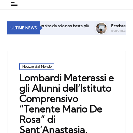
gitale: perché un sito da solo non basta più
Ecosistema Digitale,
ULTIME NEWS
05/05/2026
Posted
Notizie dal Mondo
in
Lombardi Materassi e
gli Alunni dell’Istituto
Comprensivo
“Tenente Mario De
Rosa” di
Sant’Anastasia,