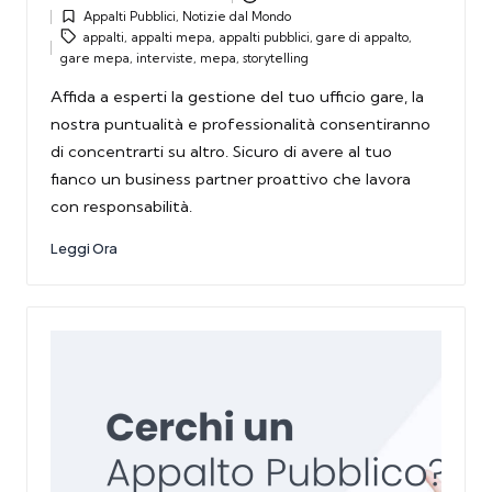
Posted
Appalti Pubblici
,
Notizie dal Mondo
by
Posted
Tags:
appalti
,
appalti mepa
,
appalti pubblici
,
gare di appalto
,
in
gare mepa
,
interviste
,
mepa
,
storytelling
Affida a esperti la gestione del tuo ufficio gare, la
nostra puntualità e professionalità consentiranno
di concentrarti su altro. Sicuro di avere al tuo
fianco un business partner proattivo che lavora
con responsabilità.
Leggi Ora