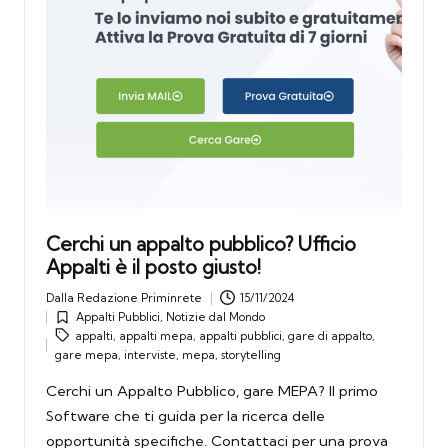
Cerchi un appalto pubblico? Ufficio
Appalti è il posto giusto!
Dalla
Redazione Priminrete
15/11/2024
Posted
Appalti Pubblici
,
Notizie dal Mondo
by
Posted
Tags:
appalti
,
appalti mepa
,
appalti pubblici
,
gare di appalto
,
in
gare mepa
,
interviste
,
mepa
,
storytelling
Cerchi un Appalto Pubblico, gare MEPA? Il primo
Software che ti guida per la ricerca delle
opportunità specifiche. Contattaci per una prova