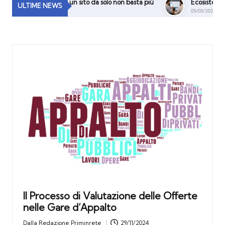
 digitale: perché un sito da solo non basta più
Ecosistema Digita
ULTIME NEWS
05/05/2026
Il Processo di Valutazione delle Offerte
nelle Gare d’Appalto
Dalla
Redazione Priminrete
29/11/2024