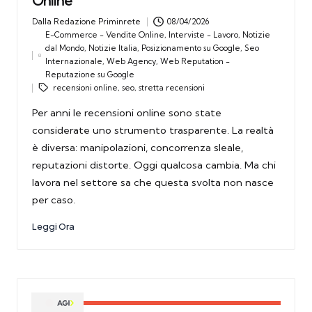
Online
Dalla
Redazione Priminrete
08/04/2026
Posted
E-Commerce - Vendite Online
,
Interviste - Lavoro
,
Notizie
by
dal Mondo
,
Notizie Italia
,
Posizionamento su Google
,
Seo
Tags:
Posted
Internazionale
,
Web Agency
,
Web Reputation -
in
Reputazione su Google
recensioni online
,
seo
,
stretta recensioni
Per anni le recensioni online sono state
considerate uno strumento trasparente. La realtà
è diversa: manipolazioni, concorrenza sleale,
reputazioni distorte. Oggi qualcosa cambia. Ma chi
lavora nel settore sa che questa svolta non nasce
per caso.
Leggi Ora