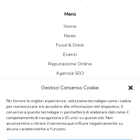
Menù
Home
News
Food & Drink
Eventi
Reputazione Online
Agenzia SEO
Travel
Gestisci Consenso Cookie
Contatti
Per fornire le migliori esperienze, utilizziamo tecnologie come i cookie
per memorizzare e/o accedere alle informazioni del dispositivo. Il
Redazione
consenso a queste tecnologie ci permetterà di elaborare dati come il
comportamento di navigazione o ID unici su questo sito. Non
Vuoi pubblicare un Articolo sul Blog?
acconsentire o ritirare il consenso può influire negativamente su
Scrivi a
redazionepriminrete@gmail.com
alcune caratteristiche e funzioni.