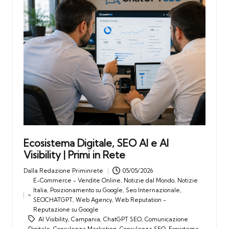
Ecosistema Digitale, SEO AI e AI
Visibility | Primi in Rete
Dalla
Redazione Priminrete
05/05/2026
Posted
E-Commerce - Vendite Online
,
Notizie dal Mondo
,
Notizie
by
Italia
,
Posizionamento su Google
,
Seo Internazionale
,
Posted
SEOCHATGPT
,
Web Agency
,
Web Reputation -
in
Reputazione su Google
AI Visibility
,
Campania
,
ChatGPT SEO
,
Comunicazione
Tags:
Digitale
,
Consulenza Marketing
,
Consulenza SEO
,
Ecosistema