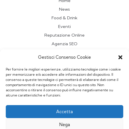
Home
News
Food & Drink
Eventi
Reputazione Online
Agenzia SEO
Travel
Gestisci Consenso Cookie
Contatti
Per fornire le migliori esperienze, utilizziamo tecnologie come i cookie
per memorizzare e/o accedere alle informazioni del dispositivo. Il
Redazione
consenso a queste tecnologie ci permetterà di elaborare dati come il
comportamento di navigazione o ID unici su questo sito. Non
Vuoi pubblicare un Articolo sul Blog?
acconsentire o ritirare il consenso può influire negativamente su
Scrivi a
redazionepriminrete@gmail.com
alcune caratteristiche e funzioni.
Privacy Policy
Accetta
Nega