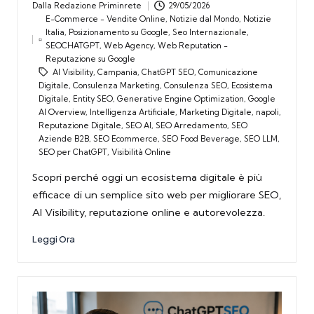
Dalla
Redazione Priminrete
29/05/2026
Posted
E-Commerce - Vendite Online
,
Notizie dal Mondo
,
Notizie
by
Italia
,
Posizionamento su Google
,
Seo Internazionale
,
Posted
SEOCHATGPT
,
Web Agency
,
Web Reputation -
in
Reputazione su Google
AI Visibility
,
Campania
,
ChatGPT SEO
,
Comunicazione
Tags:
Digitale
,
Consulenza Marketing
,
Consulenza SEO
,
Ecosistema
Digitale
,
Entity SEO
,
Generative Engine Optimization
,
Google
AI Overview
,
Intelligenza Artificiale
,
Marketing Digitale
,
napoli
,
Reputazione Digitale
,
SEO AI
,
SEO Arredamento
,
SEO
Aziende B2B
,
SEO Ecommerce
,
SEO Food Beverage
,
SEO LLM
,
SEO per ChatGPT
,
Visibilità Online
Scopri perché oggi un ecosistema digitale è più
efficace di un semplice sito web per migliorare SEO,
AI Visibility, reputazione online e autorevolezza.
Leggi Ora