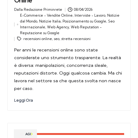
Online
Dalla
Redazione Priminrete
08/04/2026
Posted
E-Commerce - Vendite Online
,
Interviste - Lavoro
,
Notizie
by
dal Mondo
,
Notizie Italia
,
Posizionamento su Google
,
Seo
Tags:
Posted
Internazionale
,
Web Agency
,
Web Reputation -
in
Reputazione su Google
recensioni online
,
seo
,
stretta recensioni
Per anni le recensioni online sono state
considerate uno strumento trasparente. La realtà
è diversa: manipolazioni, concorrenza sleale,
reputazioni distorte. Oggi qualcosa cambia. Ma chi
lavora nel settore sa che questa svolta non nasce
per caso.
Leggi Ora