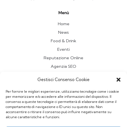
Menù
Home
News
Food & Drink
Eventi
Reputazione Online
Agenzia SEO
Travel
Gestisci Consenso Cookie
Contatti
Per fornire le migliori esperienze, utilizziamo tecnologie come i cookie
per memorizzare e/o accedere alle informazioni del dispositivo. Il
Redazione
consenso a queste tecnologie ci permetterà di elaborare dati come il
comportamento di navigazione o ID unici su questo sito. Non
Vuoi pubblicare un Articolo sul Blog?
acconsentire o ritirare il consenso può influire negativamente su
Scrivi a
redazionepriminrete@gmail.com
alcune caratteristiche e funzioni.