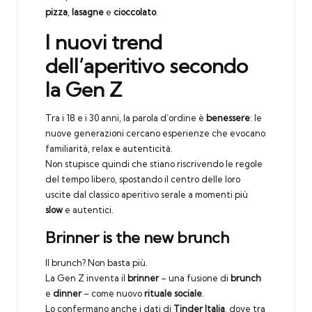
pizza
,
lasagne
e
cioccolato
.
I nuovi trend
dell’aperitivo secondo
la Gen Z
Tra i 18 e i 30 anni, la parola d’ordine è
benessere
: le
nuove generazioni cercano esperienze che evocano
familiarità, relax e autenticità.
Non stupisce quindi che stiano riscrivendo le regole
del tempo libero, spostando il centro delle loro
uscite dal classico aperitivo serale a momenti più
slow
e autentici.
Brinner is the new brunch
Il brunch? Non basta più.
La Gen Z inventa il
brinner
– una fusione di
brunch
e
dinner
– come nuovo
rituale sociale
.
Lo confermano anche i dati di
Tinder Italia
, dove tra