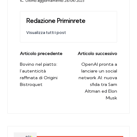
Ultimo aggiornamento 28/04/2025
Redazione Priminrete
Visualizza tutti i post
Post
Articolo precedente
Articolo successivo
navigation
Bovino nel piatto:
OpenAI pronta a
l’autenticità
lanciare un social
raffinata di Origini
network AI: nuova
Bistroquet
sfida tra Sam
Altman ed Elon
Musk