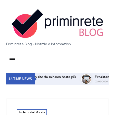
Priminrete Blog - Notizie e Informazioni
gitale: perché un sito da solo non basta più
Ecosistema Digitale,
ULTIME NEWS
05/05/2026
Posted
Notizie dal Mondo