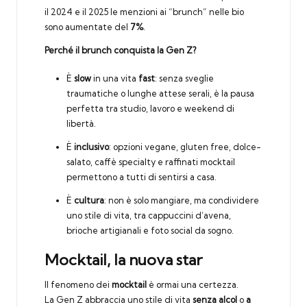
il 2024 e il 2025 le menzioni ai “brunch” nelle bio
sono aumentate del
7%
.
Perché il brunch conquista la Gen Z?
È
slow
in una vita
fast
: senza sveglie
traumatiche o lunghe attese serali, è la pausa
perfetta tra studio, lavoro e weekend di
libertà.
È
inclusivo
: opzioni vegane, gluten free, dolce-
salato, caffè specialty e raffinati mocktail
permettono a tutti di sentirsi a casa.
È
cultura
: non è solo mangiare, ma condividere
uno stile di vita, tra cappuccini d’avena,
brioche artigianali e foto social da sogno.
Mocktail, la nuova star
Il fenomeno dei
mocktail
è ormai una certezza.
La Gen Z abbraccia uno stile di vita
senza alcol
o
a