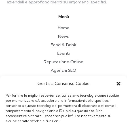
aziendali e approfondimenti su argomenti specifici.
Menù
Home
News
Food & Drink
Eventi
Reputazione Online
Agenzia SEO
Travel
Gestisci Consenso Cookie
Contatti
Per fornire le migliori esperienze, utilizziamo tecnologie come i cookie
per memorizzare e/o accedere alle informazioni del dispositivo. Il
Redazione
consenso a queste tecnologie ci permetterà di elaborare dati come il
comportamento di navigazione o ID unici su questo sito. Non
Vuoi pubblicare un Articolo sul Blog?
acconsentire o ritirare il consenso può influire negativamente su
Scrivi a
redazionepriminrete@gmail.com
alcune caratteristiche e funzioni.