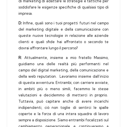
di marketing di adattare le strategie e tattiche per
soddisfare le esigenze specifiche di qualsiasi tipo di
impresa.
D:
Infine, quali sono i tuoi progetti futuri nel campo
del marketing digitale e della comunicazione con
queste nuove tecnologie in relazione alle aziende
clienti e quali sfide hai affrontato o secondo te
dovrai affrontare lungo il percorso?
R:
Attualmente, insieme a mio fratello
Massimo
,
guidiamo una delle realtà più performanti nel
campo del
digital marketing
, della comunicazione e
della web reputation.
Lavoriamo insieme dall’inizio
di questa avventura. Entrambi, con carriere avviate,
in ambiti più o meno simili, facemmo le stesse
valutazioni e decidemmo di metterci in proprio.
Tuttavia, p
uò capitare anche di avere incarichi
indipendenti, ciò non toglie di sentirci le spalle
coperte e la forza di una intera squadra di lavoro
sempre a disposizione. Siamo entrambi focalizzati sul
cambiamento generazionale e continueremo a