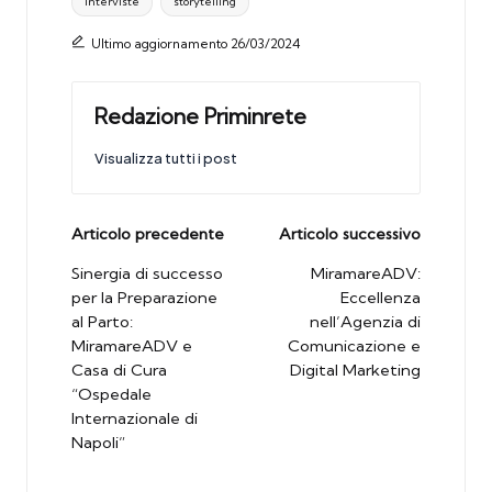
interviste
storytelling
Ultimo aggiornamento 26/03/2024
Redazione Priminrete
Visualizza tutti i post
Post
Articolo precedente
Articolo successivo
navigation
Sinergia di successo
MiramareADV:
per la Preparazione
Eccellenza
al Parto:
nell’Agenzia di
MiramareADV e
Comunicazione e
Casa di Cura
Digital Marketing
“Ospedale
Internazionale di
Napoli”