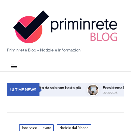
Priminrete Blog - Notizie e Informazioni
e: perché un sito da solo non basta più
Ecosistema Digitale, SEO 
ULTIME NEWS
05/05/2026
Posted
Interviste - Lavoro
Notizie dal Mondo