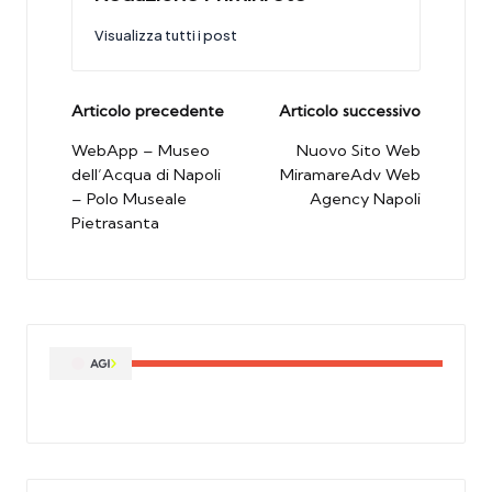
Visualizza tutti i post
Post
Articolo precedente
Articolo successivo
navigation
WebApp – Museo
Nuovo Sito Web
dell’Acqua di Napoli
MiramareAdv Web
– Polo Museale
Agency Napoli
Pietrasanta