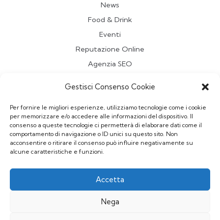
News
Food & Drink
Eventi
Reputazione Online
Agenzia SEO
Travel
Gestisci Consenso Cookie
Contatti
Per fornire le migliori esperienze, utilizziamo tecnologie come i cookie
per memorizzare e/o accedere alle informazioni del dispositivo. Il
Redazione
consenso a queste tecnologie ci permetterà di elaborare dati come il
comportamento di navigazione o ID unici su questo sito. Non
Vuoi pubblicare un Articolo sul Blog?
acconsentire o ritirare il consenso può influire negativamente su
Scrivi a
redazionepriminrete@gmail.com
alcune caratteristiche e funzioni.
Privacy Policy
Accetta
Nega
Priminrete Blog - redazionepriminrete@gmail.com - MF