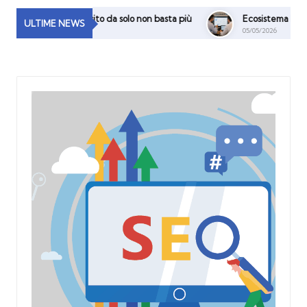
e: perché un sito da solo non basta più
Ecosistema Digitale, SEO A
ULTIME NEWS
05/05/2026