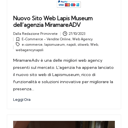
Nuovo Sito Web Lapis Museum
dell’agenzia MiramareADV
Dalla
Redazione Priminrete
27/10/2023
Posted
E-Commerce - Vendite Online
,
Web Agency
by
Posted
Tags:
e-commerce
,
lapismuseum
,
napoli
,
sitiweb
,
Web
,
in
webagencynapoli
MiramareAdv è una delle migliori web agency
presenti sul mercato. L'agenzia ha appena lanciato
il nuovo sito web di Lapismuseum, ricco di
funzionalità e soluzioni innovative per migliorare la
presenza…
Leggi Ora