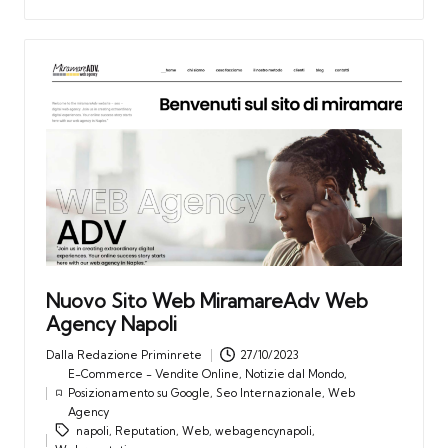
Nuovo Sito Web MiramareAdv Web
Agency Napoli
Dalla
Redazione Priminrete
27/10/2023
Posted
E-Commerce - Vendite Online
,
Notizie dal Mondo
,
by
Posizionamento su Google
,
Seo Internazionale
,
Web
Posted
Tags:
Agency
in
napoli
,
Reputation
,
Web
,
webagencynapoli
,