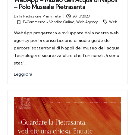
WebApp – Museo dell’Acqua di Napoli
– Polo Museale Pietrasanta
Dalla
Redazione Priminrete
26/10/2023
Posted
Tags:
E-Commerce - Vendite Online
,
Web Agency
Web
by
Posted
in
WebApp progettata e sviluppata dalla nostra web
agency per la consultazione di audio guide dei
percorsi sotterranei di Napoli del museo dell’acqua.
Tecnologia e sicurezza oltre che funzionalità sono
stati…
Leggi Ora