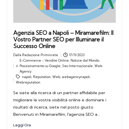
Agenzia SEO a Napoli – Miramarefilm: Il
Vostro Partner SEO per Illuminare il
Successo Online
Dalla
Redazione Priminrete
17/11/2023
Posted
E-Commerce - Vendite Online
,
Notizie dal Mondo
,
by
Posizionamento su Google
,
Seo Internazionale
,
Web
Posted
Tags:
Agency
in
napoli
,
Reputation
,
Web
,
webagencynapoli
,
Webreputation
Se siete alla ricerca di un partner affidabile per
migliorare la vostra visibilità online e dominare i
risultati di ricerca, siete nel posto giusto.
Benvenuti in Miramarefilm, l'agenzia SEO a…
Leggi Ora