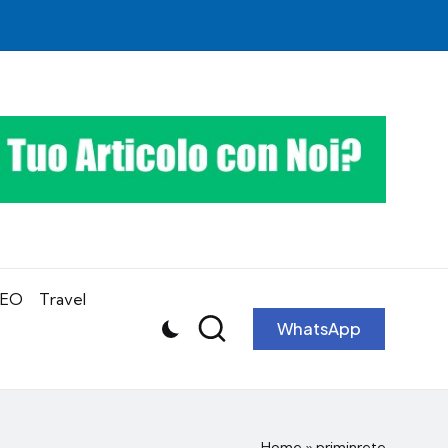
SEO
Travel
WhatsApp
Home
»
priminrete