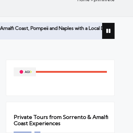
peii and Naples with a Local Driver
Recensioni fa
08/04/2026
Private Tours from Sorrento & Amalfi
Coast Experiences