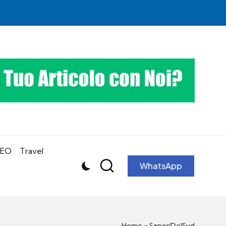
SEO
Travel
WhatsApp
Home
»
SaporiDelSud