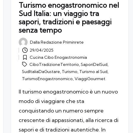
Turismo enogastronomico nel
Sud Italia: un viaggio tra
sapori, tradizioni e paesaggi
senza tempo
Dalla
Redazione Priminrete
Posted
29/04/2025
by
Cucina Cibo Enogastronomia
Tags:
Posted
CiboTradizioneTerritorio
,
SaporiDelSud
,
in
SudItaliaDaGustare
,
Turismo
,
Turismo al Sud
,
TurismoEnogastronomico
,
ViaggiGourmet
Il turismo enogastronomico è un nuovo
modo di viaggiare che sta
conquistando un numero sempre
crescente di appassionati, alla ricerca di
sapori e di tradizioni autentiche. In