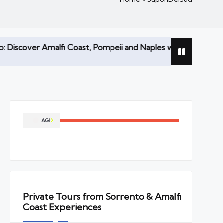
oast, Pompeii and Naples with a Local Driver
Rece
08/0
Private Tours from Sorrento & Amalfi
Coast Experiences