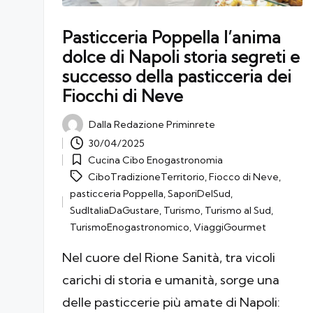
Pasticceria Poppella l’anima
dolce di Napoli storia segreti e
successo della pasticceria dei
Fiocchi di Neve
Dalla
Redazione Priminrete
Posted
30/04/2025
by
Cucina Cibo Enogastronomia
Posted
Tags:
CiboTradizioneTerritorio
,
Fiocco di Neve
,
in
pasticceria Poppella
,
SaporiDelSud
,
SudItaliaDaGustare
,
Turismo
,
Turismo al Sud
,
TurismoEnogastronomico
,
ViaggiGourmet
Nel cuore del Rione Sanità, tra vicoli
carichi di storia e umanità, sorge una
delle pasticcerie più amate di Napoli: